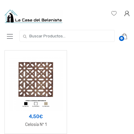
Skip
Skip
to
to
navigation
content
Buscar
0
por:
4,50
€
Celosía Nº 1