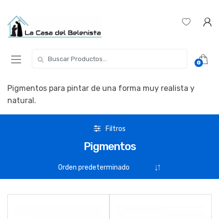
Skip
Skip
to
to
navigation
content
Buscar
0
por:
Pigmentos para pintar de una forma muy realista y
natural.
Filtros
Pigmentos