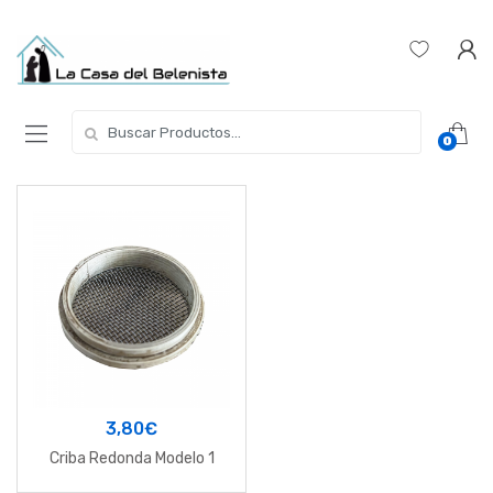
Skip
Skip
to
to
navigation
content
Buscar
0
por:
3,80
€
Criba Redonda Modelo 1