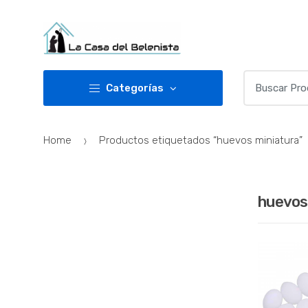
Skip
Skip
to
to
navigation
content
Buscar
Categorías
por:
Home
Productos etiquetados “huevos miniatura”
huevos