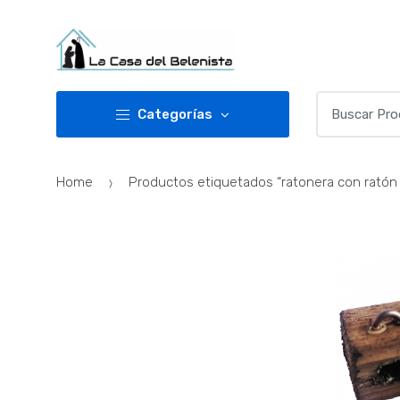
Skip
Skip
to
to
navigation
content
Buscar
Categorías
por:
Home
Productos etiquetados “ratonera con ratón 