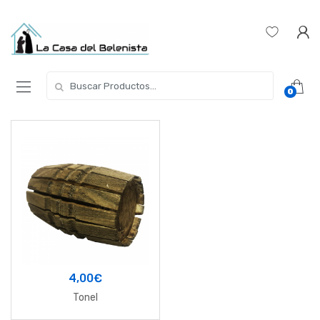
Skip
Skip
to
to
navigation
content
Buscar
0
por:
4,00
€
Tonel