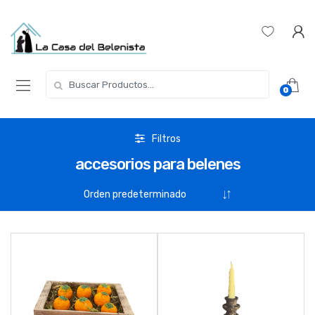
Skip
Skip
to
to
navigation
content
Buscar
0
por:
Filtros
accesorios para belenes