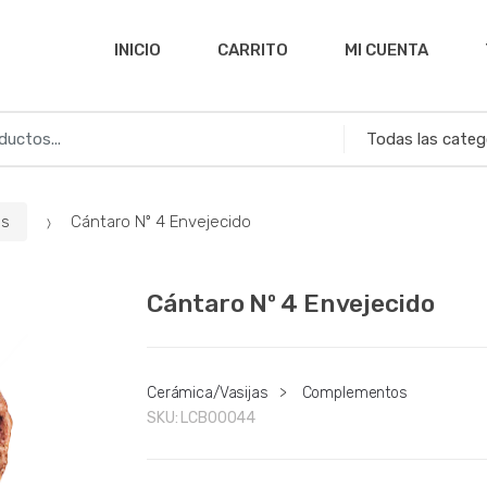
INICIO
CARRITO
MI CUENTA
as
Cántaro Nº 4 Envejecido
Cántaro Nº 4 Envejecido
Cerámica/Vasijas
>
Complementos
SKU:
LCB00044