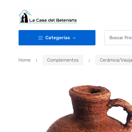
Skip
Skip
to
to
navigation
content
Buscar
Categorías
por:
Home
Complementos
Cerámica/Vasij