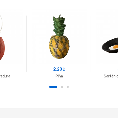
€
2,20
€
radura
Piña
Sartén 