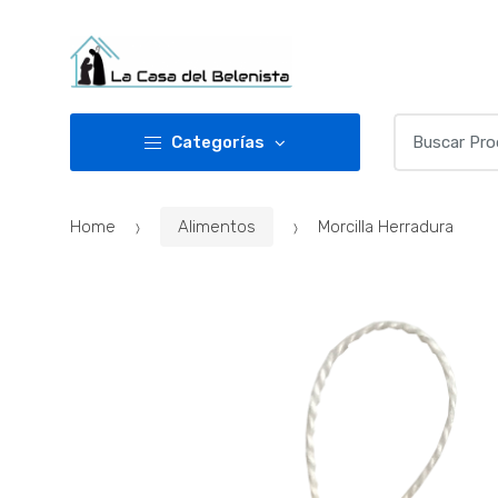
Skip
Skip
to
to
navigation
content
Buscar
Categorías
por:
Home
Alimentos
Morcilla Herradura