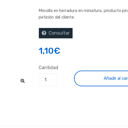
Morcilla en herradura en miniatura, producto p
petición del cliente.
Consultar
1,10
€
Cantidad
Añadir al car
🔍