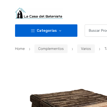
Skip
Skip
to
to
navigation
content
Buscar
Categorías
por:
Home
Complementos
Varios
T